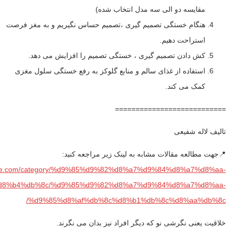
مقایسه دو الی سه مدل انتخاب شده)
هنگام خستگی تصمیم گیری ،تصمیم حساس نگیریم و به مغز فرصت
استراحت دهیم.
کش دادن تصمیم گیری ، خستگی تصمیم را افزایش می دهد.
استفاده از غذای سالم و منابع گلوکز به رفع خستگی سلول مغزی
کمک می کند.
===========================
تالیف لاله شفیعی
📍جهت مطالعه مقالات مشابه به لینک زیر مراجعه کنید:
parse.com/category/%d9%85%d9%82%d8%a7%d9%84%d8%a7%d8%aa-
8%b4%db%8c/%d9%85%d9%82%d8%a7%d9%84%d8%a7%d8%aa-
%d9%85%d8%af%db%8c%d8%b1%db%8c%d8%aa%db%8c/
خلاقیت یعنی نگرشی نو که دیگر افراد نیز بدان می نگرند.