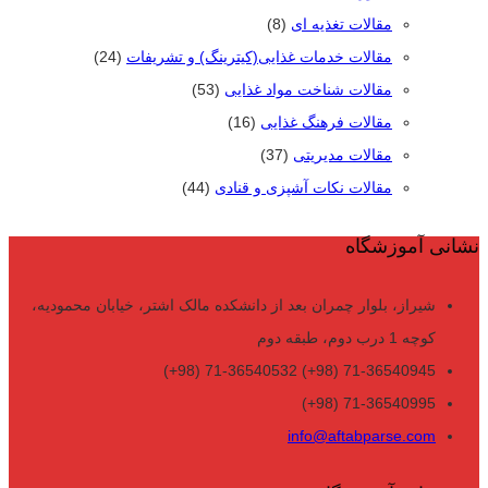
مقالات تغذیه ای
(8)
مقالات خدمات غذایی(کیترینگ) و تشریفات
(24)
مقالات شناخت مواد غذایی
(53)
مقالات فرهنگ غذایی
(16)
مقالات مدیریتی
(37)
مقالات نکات آشپزی و قنادی
(44)
نشانی آموزشگاه
شیراز، بلوار چمران بعد از دانشکده مالک اشتر، خیابان محمودیه،
کوچه 1 درب دوم، طبقه دوم
71-36540945 (98+) 71-36540532 (98+)
71-36540995 (98+)
info@aftabparse.com