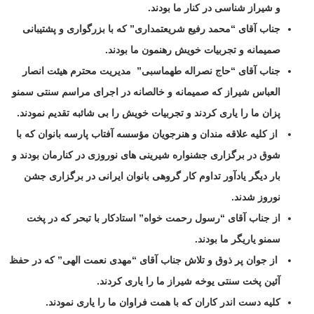
و شیراز شناسی در کنار ما بودند.
جناب آقای “محمد رفیع شریعتمداری” که با بزرگواری و پشتیبانی
صمیمانه و تجربیات خویش رهنمون ما بودند.
جناب آقای “حاج نصراله طهماسبی”
مدیریت محترم هیئت انصار
العباس شیراز که صمیمانه و خالصانه در اجرای مراسم سنتی سمنو
پزان ما را یاری کردند و تجربیات خویش را بی شائبه تقدیم نمودند.
از کلیه علاقه مندان و هنرجویان مؤسسه آفتاب پارسه بانوان که با
شوق در برگزاری جشنواره شیرینی های نوروزی در کنارمان بودند و
بار دیگر یادآور تداوم کار گروهی بانوان ایرانی در برگزاری جشن
نوروز شدند.
از جناب آقای “رسول رحمت خواه” استادکار با تبحر که در پخت
سمنو یاریگر ما بودند.
از جوان پر ذوق و تلاش جناب آقای “مهدی نعمت الهی” که در حفظ
آئین پخت سنتی یوخه شیراز ما را یاری کردند.
کلیه دست اندر کاران که با همت فراوان ما را یاری نمودند.