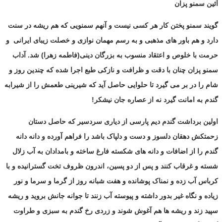
آئین سمنو پزان
گویند سمنو پختن کار هر کسی نیست و آنهم سمنویی که هم ریشه در سنت
دارد و هم باور های مذهبی و به رسم مهمان نوازی و خصلت زیبای ایرانی
و
حرمت با خلوص و اعتقاد منسوب به بزرگان دینی(فاطمه زهرا) شد. آداب
سمنو پزان چنان با دقت و ظرافت و نازکی طبع اجرا شده که چندین روز و
شام را در بر می گیرد تا حلوایی حاصل آید که شیرینی طعمش را از شیرابه
گندم به امانت گیرد نه از عصاره جان نیشکر!
اولین برداشت گندم دیم پارسی از دیاری سردسیر که حاصل دستان
زحمتکش دهقان دلسوز و دست و دلپاک باشد را فراهم آورده و دانه دانه
گندم را از اضافات و دانه های شکسته فارغ ساخته و بامدادان به آب زلال
شسته و غرقاب کنند و پس از دو پسین، اندرون ظروف تخت گسترانیده و با
کرباس آب زده و نمناک پوشانده و هفت شبانه روز از گرما و سرما و نور
زیاده و نگاه غیر بدور داشته و پیوسته آب زنند تا جوانه جانش بروید و ریشه
سپید زند و ریشه ها هم آغوش شوند و زردی رخ گندم به سبزی و طراوت