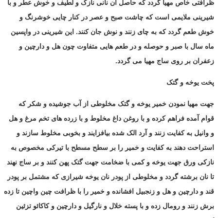
ظرافتی خاص مهیا گردد که حاصل آن نانی نازک و لطیف و خوش عطر و با
شیرینی ملایمی است که چاشت صبح و عصر در کنار چایی خوشرنگ و
خوش طعم گردد که به چای زنند و نوش جان کنند. این شیرینی در واپسین
ماه سال با صبر و حوصله و در طعم هایی متفاوت چون هل و دارچین و
زعفران بر روی ساج مهیا می گردد.
پخت یوخه و گتک
جهت مهیا نمودن خمیر یوخه و گتک مخلوطی از آب جوشیده و شکر که
قوام آمده فراهم کرده و با روغن داغ مخلوط و با زرده های تخم مرغ و هل
و وانیل به کفایت زنند و آرد الک شده بیافزایند و بخوبی مخلوط سازند و
استراحت دهند به کفایت و خمیر را بر سطح مسطح با تیرکی مخصوص به
نازکی ورق جهت یوخه و کمی با ضخامت جهت گتک پهن کنند و بر ساج نهند
تا نان برشته گردد و مخلوطی از پودر نان یوخه شیرازی که مشتمل بر پودر
قند و دارچین و هل و زنجبیل افشانده و خمیر را با ظرافت چین واچین تا زده
برش زنند و رومال زده و با پسته خلال و نارگیل و دارچین و کاکائو تزئین