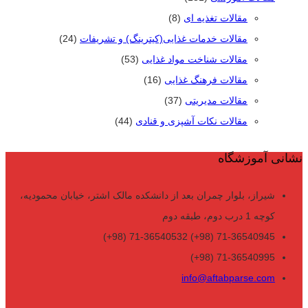
مقالات تغذیه ای
(8)
مقالات خدمات غذایی(کیترینگ) و تشریفات
(24)
مقالات شناخت مواد غذایی
(53)
مقالات فرهنگ غذایی
(16)
مقالات مدیریتی
(37)
مقالات نکات آشپزی و قنادی
(44)
نشانی آموزشگاه
شیراز، بلوار چمران بعد از دانشکده مالک اشتر، خیابان محمودیه،
کوچه 1 درب دوم، طبقه دوم
71-36540945 (98+) 71-36540532 (98+)
71-36540995 (98+)
info@aftabparse.com