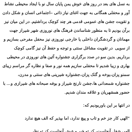
به نسل های بعد در روز های خوش یمن پایان سال نو با ایجاد محیطی نشاط
آور و محفلی همگانی به جهت اغنای نیاز ذاتی
–
اجتماعی انسان و شکل دادن
و تقویت جشن های عمومی قدمی هر چند کوچک برداشتیم. در این میان نیز
برآن بودیم تا به منظور شناساندن فرهنگ های نوروزی شهر شیراز جهت
مهمانان و گردشگران داخلی یا خارجی نوروزی نیز محفل مفرحی بسازیم و
از سویی
در تقویت مشاغل سنتی و توجه و حفظ آن نیز گامی کوچک
برداریم. بدین سو در صدد برگزاری جشنواره آئین های نوروزی در محیطی
بهاری و زیبا شدیم تا محفلی سازیم همه نور و صفا و نظاره گر مراسم زیبای
سمنو پزان،یوخه و گتک پزان،جشنواره شیرینی های سنتی و مدرن،
جشنواره شمعدانی ها،جشن نارنج شیراز و بوفه صبحانه های شیرازی و… با
حضور همشهریان و علاقه مندان شدیم.
در انتها بر این باوربودیم که:
“الهی کار جز خم و تاب و پیچ ندارد، اما بپذیر که الف هیچ ندارد
الهی شغل آنجاست، کز تو خبر و عیش آنجاست کز تو نظر