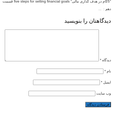
"5گام در هدف گذاری مالی" five steps for setting financial goals قسمت
دهم : ...
دیدگاهتان را بنویسید
دیدگاه
*
نام
*
ایمیل
*
وب‌ سایت