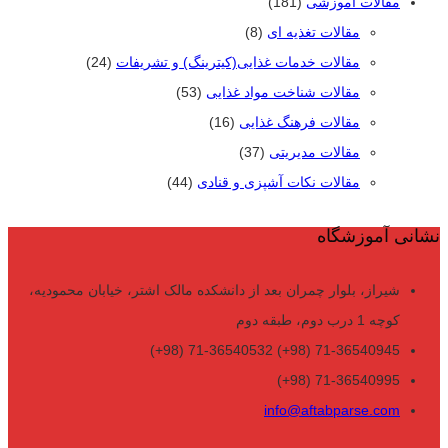
مقالات آموزشی
(181)
مقالات تغذیه ای
(8)
مقالات خدمات غذایی(کیترینگ) و تشریفات
(24)
مقالات شناخت مواد غذایی
(53)
مقالات فرهنگ غذایی
(16)
مقالات مدیریتی
(37)
مقالات نکات آشپزی و قنادی
(44)
نشانی آموزشگاه
شیراز، بلوار چمران بعد از دانشکده مالک اشتر، خیابان محمودیه،
کوچه 1 درب دوم، طبقه دوم
71-36540945 (98+) 71-36540532 (98+)
71-36540995 (98+)
info@aftabparse.com