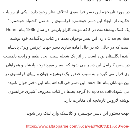
در مورد تاریخچه این دسر فرانسوی اختلاف نظر وجود دارد . یکی از روایات
حکایت از ایجاد این دسر خوشمزه فرانسوی را حاصل “اشتباه خوشمزه”
یک کمک پیشخدمت در کافه مونت کارلو پاریس در سال 1985 بنام Henri
Charpentier دارد. این پسر نوجوان بعدها در کتاب زندگینامه خود نوشته
است که در حالی که در حال آماده سازی دسر جهت “پرنس ولز”، پادشاه
آینده انگلستان بوده است در اثر یک شعله سبب ایجاد طعم و رایحه دلچسب
در سس کارامل این دسر می شود که بسیار مورد توجه پادشاه و همراهان
وی قرار می گیرد و به سبب حضور یک دوشیزه جوان و زیبای فرانسوی در
بین مهمانان بنام suzette این دسر فی البداهه بنام این دختر جوان نامیده
می شود(crepe suzette) گرچه بعدها در کتاب معروف آشپزی فرانسوی
نوشته لاروس تاریخچه آن مغایرت دارد.
جهت دستور این دسر خوشمزه و کلاسیک وارد لینک زیر شوید:
https://www.aftabparse.com/%da%a9%d8%b1%d9%be-