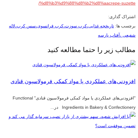
%d8%b3%d9%88%d8%b2%d8%aacrepe-suzette/
اشتراک گذاری:
برچسب ها:
تاریخچه غذایی،کرپ سوزت،کرپ فرانسوی،سس کرپ،لاله
شفیعی ،آفتاب پارسه
مطالب زیر را حتما مطالعه کنید
افزودنی‌های عملکردی یا مواد کمکی فرمولاسیون قنادی
"افزودنی‌های عملکردی یا مواد کمکی فرمولاسیون قنادی" Functional
Ingredients in Bakery & Confectionery در...