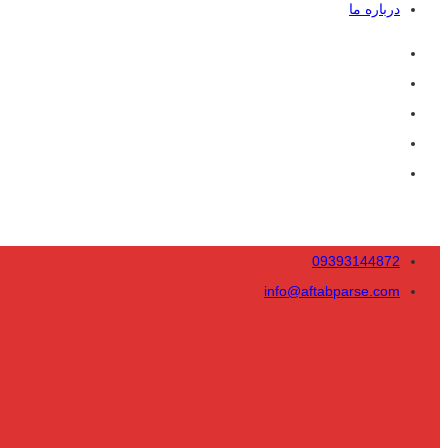
درباره ما
09393144872
info@aftabparse.com