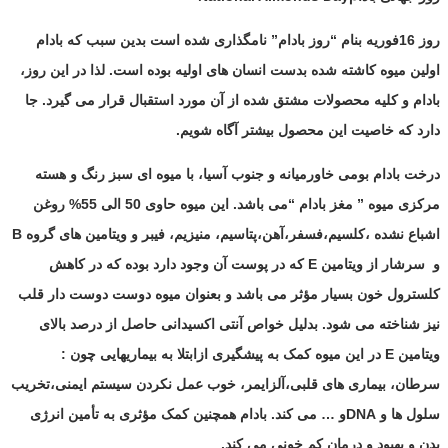
روز 16فوریه بنام “روز بادام” نامگذاری شده است بدین سبب که بادام
اولین میوه کاشته شده بدست انسان های اولیه بوده است. لذا در این روز،
بادام و کلیه محصولات مشتق شده از آن مورد استقبال قرار می گیرد. جا
دارد که خاصیت این محصول بیشتر آگاه شویم.
درخت بادام بومی خاورمیانه و جنوب آسیا، با میوه ای سبز رنگ و هسته
مرکزی میوه ” مغز بادام “می باشد. این میوه حاوی 50 الی 55% روغن
اشباع نشده ،کلسیم،فسفر،آهن،پتاسیم، منیزیم، فیبر و ویتامین های گروه
B
و
سرشار از ویتامین
E
که در پوست آن وجود دارد بوده که در کاهش
کلسترول خون بسیار مؤثر می باشد و بعنوان میوه دوست دوست دار قلب
نیز شناخته می شود. بدلیل خواص آنتی اکسیدانی حاصل از درصد بالای
ویتامین
E
در این میوه کمک به پیشگیری ازابتلا به بیماریهایی چون :
سرطان، بیماری های قلبی،آلزایمر، خوب عمل نکردن سیستم ایمنی،تخریب
سلول ها و
DNA
و … می کند. بادام همچنین کمک مؤثری به تأمین انرژی
بدن و بهبود و درمان کم خونی می کند.