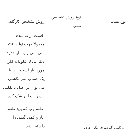
نوع روش تشخیص
نوع تقلب
روش تشخیص کارگاهی
تقلب
-قیمت ارائه شده ،
معمولأ جهت تولید 250
سی سی رب انار حدود
2.5 الی 3 کیلودانه انار
مورد نیاز است . لذا با
یک حساب سرانگشتی
می توان بر اصل یا تقلبی
بودن رب انار شک کرد.
-طعم رب که باید طعم
انار و کمی گسی را
داشته باشد.
ترکیب گوجه فرنگی های