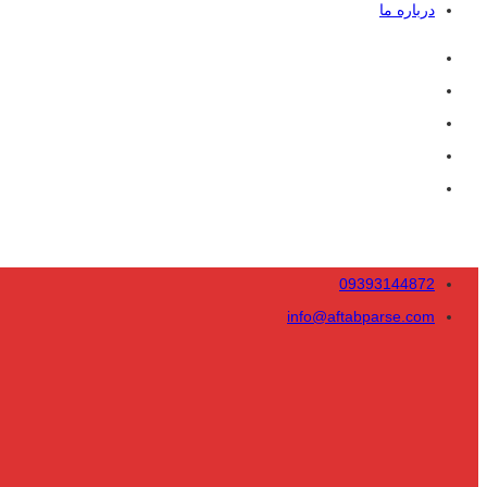
درباره ما
09393144872
info@aftabparse.com