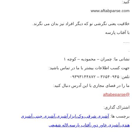
کنید:
www.aftabparse.com
خلاقیت یعنی نگرشی نو که دیگر افراد نیز بدان می نگرند.
با آفتاب پارسه
…..
.
نشانی ما: چمران – محمودیه – کوچه ۱
جهت کسب اطلاعات بیشتر با ما در تماس باشید:
تلفن: ۳۶۵۴۰۹۴۵ – ۰۹۳۹۳۱۴۴۸۷۲
ما را در فضای مجازی با این آدرس دنبال کنید:
@aftabeparse
اشتراک گذاری:
برچسب ها:
آشپزی شرقی،وک،ابزارآشپزی،آشپزی چینی،آشپزی
هندی،آشپزی خاور دور،آفتاب پارسه،لاله شفیعی