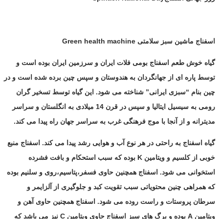
اسفناج ماشین سبز سلامتی
Green health machine
گیاه خوش طعم اسفناج بومی فلات ایران و سرزمین ایران بوده است و
توسط پاره ای از جهانگردان به هندوستان و سپس چین برده شده است و در
چین بنام “سبزی ایرانی” شناخته می شود. این گیاه توسط تسخیر گران
رومی به سیسیل ایتالیا و سپس در قرن 14 میلادی به انگلستان و سراسر
مدیترانه و از آنجا با موج فرهنگی غرب به سراسر جهان راه پیدا می کند.
گیاه اسفناج به راحتی در هر نوع آب و هوایی رشد پیدا می کند. اسفناج منبع
خوبی از کلسیم و ویتامین
K
بوده که سبب استحکام و بافت فشرده
استخوانی می شود. اسفناج همچنین حاوی فسفر،پتاسیم،روی و سلنیم بوده
که همراهی چنین محتویاتی سبب تقویت کبد و جلوگیری از آلزایمر و
سرطان پروستات و راست روده می شود. اسفناج همچنین حاوی آهن و
ویتامین
A
بوده و برگ های سبز اسفناج حاوی ویتامین
C
نیز می باشد که