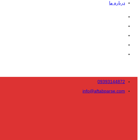
درباره ما
09393144872
info@aftabparse.com