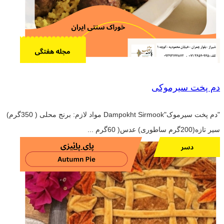
دم پخت سیرموکی
"دم پخت سیرموک"Dampokht Sirmook مواد لازم: برنج محلی ( 350گرم)
سیر تازه(200گرم ساطوری) عدس( 60گرم ...