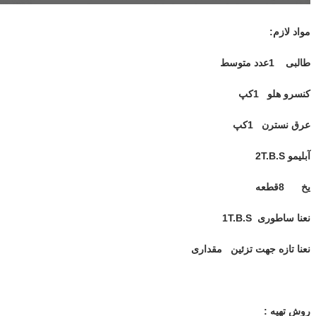
مواد لازم:
طالبی 1عدد متوسط
کنسرو هلو 1کپ
عرق نسترن 1کپ
آبلیمو 2
T.B.S
یخ 8قطعه
نعنا ساطوری 1
T.B.S
نعنا تازه جهت تزئین مقداری
روش تهیه :