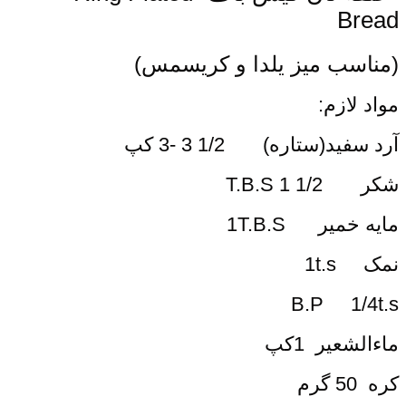
Bread
(مناسب میز یلدا و کریسمس)
مواد لازم:
آرد سفید(ستاره) 1/2 3 -3 کپ
شکر 1/2 1 T.B.S
مایه خمیر 1T.B.S
نمک 1t.s
B.P 1/4t.s
ماءالشعیر 1کپ
کره 50 گرم