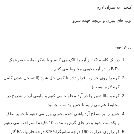
کنجد به میزان لازم
توپ های پنیری و تربچه جهت سرو
روش تهیه:
در یک کاسه 1/2 از آرد را الک می کنیم و با شکر ،مایه خمیر،نمک
وB.P را در آرد بخوبی مخلوط می کنیم.
کره را روی حرارت قرار داده تا کمی حل شود (البته حل شدن کامل
کره لازم نیست).
کره و ماالشعیر را در آرد مخلوط می کنیم و مابقی آرد رابتدریج در
مخلوط هم می زنیم تا خمیر بدست نچسبد.
خمیر را بر سطح آرد پاشی شده بخوبی ورز می دهیم تا خمیر صاف
و یکدست شود و در جای گرم به مدت 10 دقیقه استراحت می دهیم.
فر راروی حرارت 190 درجه سانتیگراد/375 درجه فارنهات/5 گاز