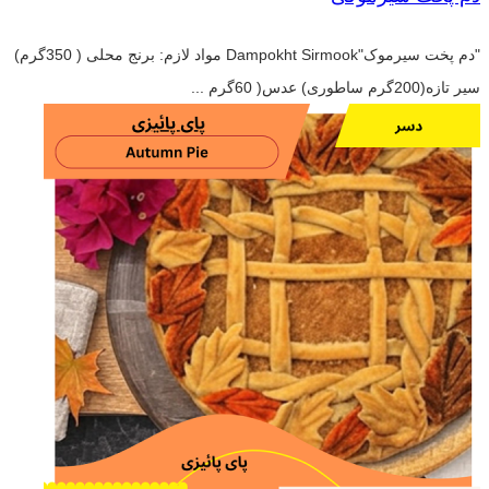
"دم پخت سیرموک"Dampokht Sirmook مواد لازم: برنج محلی ( 350گرم)
سیر تازه(200گرم ساطوری) عدس( 60گرم ...