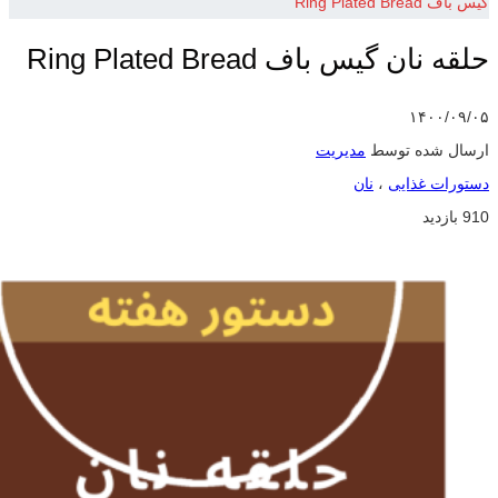
گیس باف Ring Plated Bread
حلقه نان گیس باف Ring Plated Bread
۱۴۰۰/۰۹/۰۵
ارسال شده توسط
مدیریت
دستورات غذایی
،
نان
910 بازدید