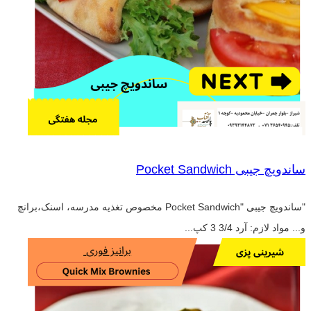
ساندویچ جیبی Pocket Sandwich
"ساندویچ جیبی "Pocket Sandwich مخصوص تغذیه مدرسه، اسنک،برانچ
و... مواد لازم: آرد 3/4 3 کپ...