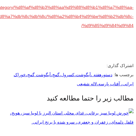
com/category/%d8%af%d8%b3%d8%aa%d9%88%d8%b1%d8%a7%d8%aa-
d8%a7%db%8c%db%8c/%d8%a2%d8%b4%d9%be%d8%b2%db%8c-
%d9%85%d9%84%d9%84/
اشتراک گذاری:
برچسب ها:
دستورهفته ،آبگوشت،کسرول،گمج،آبگوشت گمج،خوراک
ایرانی، آفتاب پارسه،لاله شفیعی
مطالب زیر را حتما مطالعه کنید