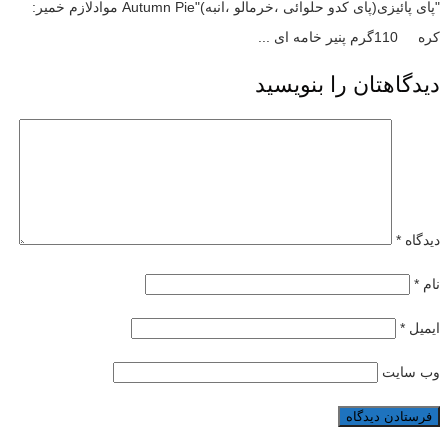
"پای پائیزی(پای کدو حلوائی ،خرمالو ،انبه)"Autumn Pie موادلازم خمیر:
کره 110گرم پنیر خامه ای ...
دیدگاهتان را بنویسید
دیدگاه
*
نام
*
ایمیل
*
وب‌ سایت