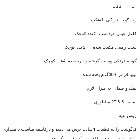
آب 2کپ
رب گوجه فرنگی 4/1کپ
فلفل چیلی خرد شده 2عدد کوچک
سیب زمینی مکعب شده 2عدد کوچک
گوجه فرنگی پوست گرفته و خرد شده 4عدد کوچک
لوبیا قرمز 300گرم پخته شده
نمک و فلفل به میزان لازم
پسته 2T.B.S ساطوری
روش تهیه:
1.گوشت را به قطعات 4سانت برش می دهیم و درقابلمه مناسب با مقداری
روغن تفت می دهیم تا اطراف آن تغییر رنگ دهد .