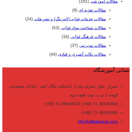
مقالات آموزشی
(181)
مقالات تغذیه ای
(8)
مقالات خدمات غذایی(کیترینگ) و تشریفات
(24)
مقالات شناخت مواد غذایی
(53)
مقالات فرهنگ غذایی
(16)
مقالات مدیریتی
(37)
مقالات نکات آشپزی و قنادی
(44)
نشانی آموزشگاه
شیراز، بلوار چمران بعد از دانشکده مالک اشتر، خیابان محمودیه،
کوچه 1 درب دوم، طبقه دوم
71-36540945 (98+) 71-36540532 (98+)
71-36540995 (98+)
info@aftabparse.com