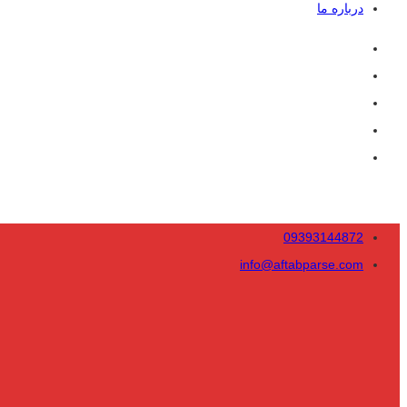
درباره ما
09393144872
info@aftabparse.com