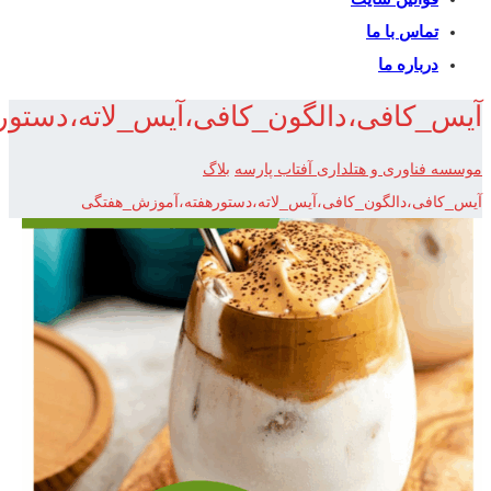
تماس با ما
درباره ما
آیس_کافی،دالگون_کافی،آیس_لاته،دستو
موسسه فناوری و هتلداری آفتاب پارسه
بلاگ
آیس_کافی،دالگون_کافی،آیس_لاته،دستورهفته،آموزش_هفتگی