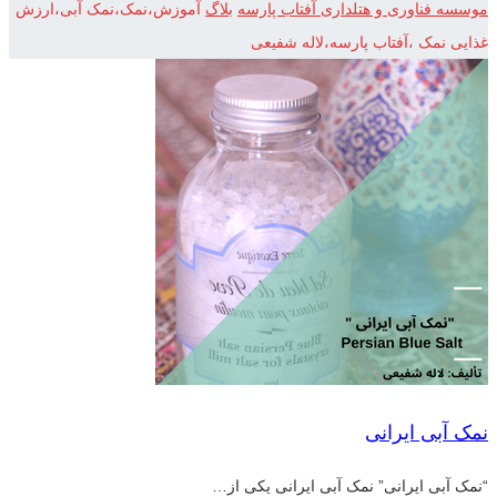
موسسه فناوری و هتلداری آفتاب پارسه
بلاگ
آموزش،نمک،نمک آبی،ارزش
غذایی نمک ،آفتاب پارسه،لاله شفیعی
نمک آبی ایرانی
“نمک آبی ایرانی” نمک آبی ایرانی یکی از…