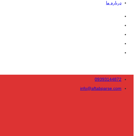
درباره ما
09393144872
info@aftabparse.com