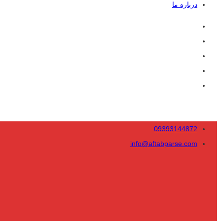
درباره ما
09393144872
info@aftabparse.com