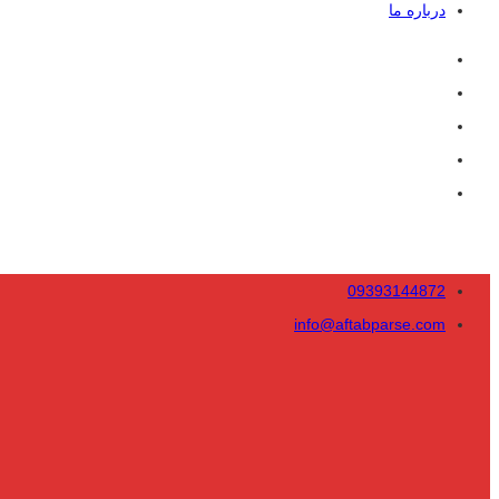
درباره ما
09393144872
info@aftabparse.com