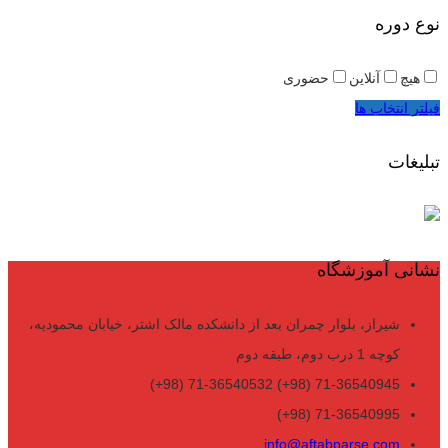
نوع دوره
هیچ
آنلاین
حضوری
فیلتر انتخاب ها
تبلیغات
نشانی آموزشگاه
شیراز، بلوار چمران بعد از دانشکده مالک اشتر، خیابان محمودیه،
کوچه 1 درب دوم، طبقه دوم
71-36540945 (98+) 71-36540532 (98+)
71-36540995 (98+)
info@aftabparse.com