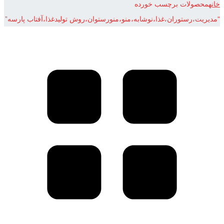
خانه
محصولات برچسب خورده
“مدیریت،رستوران،غذا،نوشابه،منو،منورستوان،روش تولیدغذا،آفتاب پارسه”