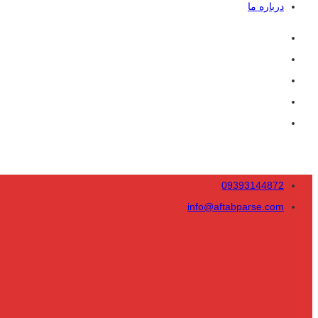
درباره ما
09393144872
info@aftabparse.com