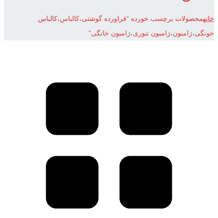
خانه
محصولات برچسب خورده “فراورده گوشتی،کالباس،کالباس
خونگی،ژامبون،ژامبون تنوری،ژامبون خانگی”