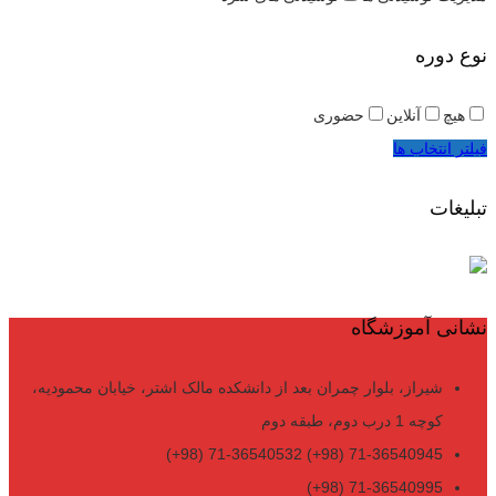
نوع دوره
هیچ
آنلاین
حضوری
فیلتر انتخاب ها
تبلیغات
نشانی آموزشگاه
شیراز، بلوار چمران بعد از دانشکده مالک اشتر، خیابان محمودیه،
کوچه 1 درب دوم، طبقه دوم
71-36540945 (98+) 71-36540532 (98+)
71-36540995 (98+)