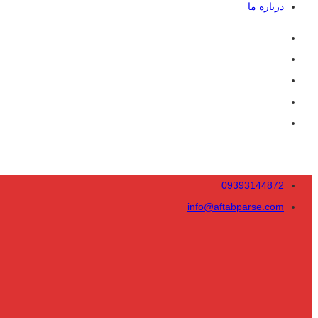
درباره ما
09393144872
info@aftabparse.com