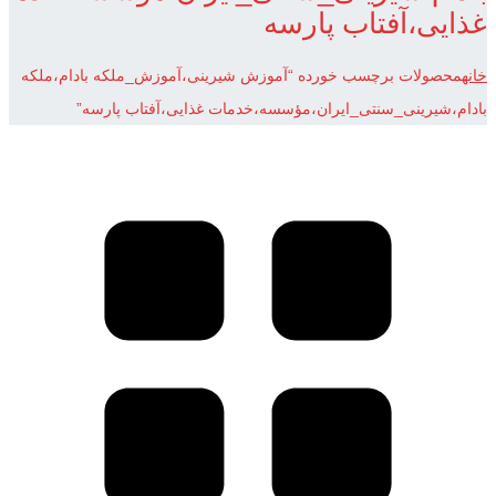
غذایی،آفتاب پارسه
خانه
محصولات برچسب خورده “آموزش شیرینی،آموزش_ملکه بادام،ملکه
بادام،شیرینی_سنتی_ایران،مؤسسه،خدمات غذایی،آفتاب پارسه”