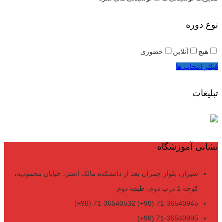
نوع دوره
هیچ
آنلاین
حضوری
فیلتر انتخاب ها
تبلیغات
نشانی آموزشگاه
شیراز، بلوار چمران بعد از دانشکده مالک اشتر، خیابان محمودیه،
کوچه 1 درب دوم، طبقه دوم
71-36540945 (98+) 71-36540532 (98+)
71-36540995 (98+)