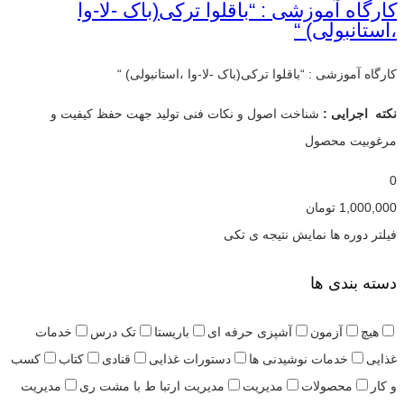
کارگاه آموزشی : “باقلوا ترکی(باک -لا-وا
،استانبولی) “
کارگاه آموزشی : “باقلوا ترکی(باک -لا-وا ،استانبولی) “
نکته اجرایی :
شناخت اصول و نکات فنی تولید جهت حفظ کیفیت و
مرغوبیت محصول
0
1,000,000
تومان
فیلتر دوره ها
نمایش نتیجه ی تکی
دسته بندی ها
هیچ
آزمون
آشپزی حرفه ای
باریستا
تک درس
خدمات
غذایی
خدمات نوشیدنی ها
دستورات غذایی
قنادی
کتاب
کسب
و کار
محصولات
مدیریت
مدیریت ارتبا ط با مشت ری
مدیریت