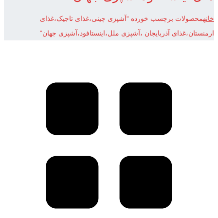
خانه
محصولات برچسب خورده “آشپزی چینی،غذای تاجیک،غذای
ارمنستان،غذای آذربایجان ،آشپزی ملل،اینستافود،آشپزی جهان”