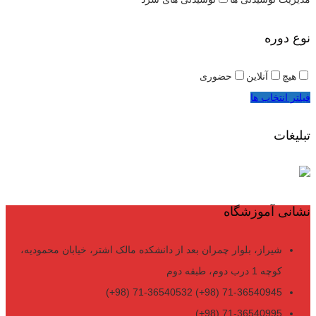
نوع دوره
هیچ
آنلاین
حضوری
فیلتر انتخاب ها
تبلیغات
نشانی آموزشگاه
شیراز، بلوار چمران بعد از دانشکده مالک اشتر، خیابان محمودیه،
کوچه 1 درب دوم، طبقه دوم
71-36540945 (98+) 71-36540532 (98+)
71-36540995 (98+)