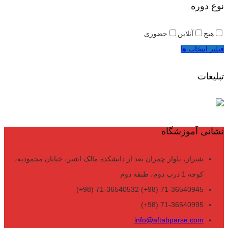
نوع دوره
هیچ
آنلاین
حضوری
فیلتر انتخاب ها
تبلیغات
نشانی آموزشگاه
شیراز، بلوار چمران بعد از دانشکده مالک اشتر، خیابان محمودیه،
کوچه 1 درب دوم، طبقه دوم
71-36540945 (98+) 71-36540532 (98+)
71-36540995 (98+)
info@aftabparse.com