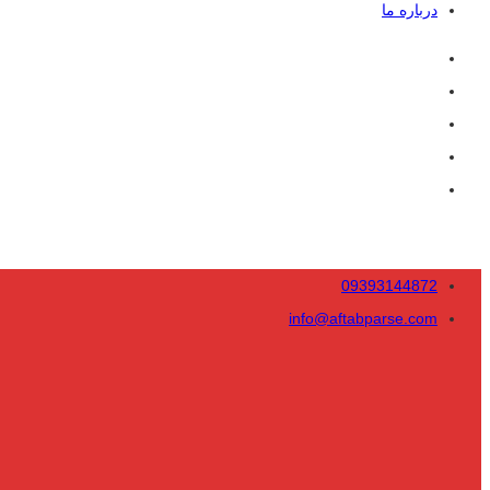
درباره ما
09393144872
info@aftabparse.com