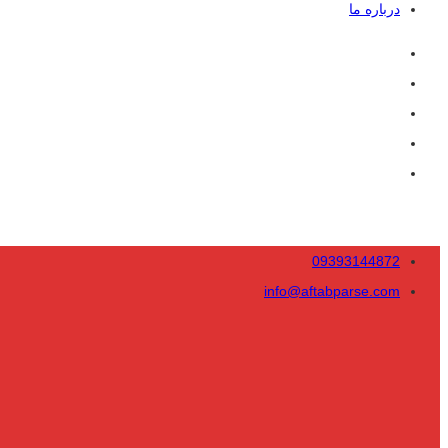
درباره ما
09393144872
info@aftabparse.com