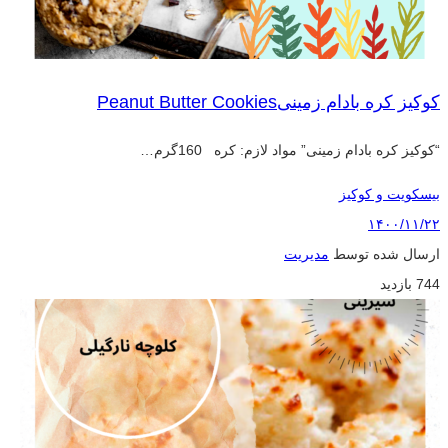
کوکیز کره بادام زمینیPeanut Butter Cookies
“کوکیز کره بادام زمینی” مواد لازم: کره 160گرم…
بیسکویت و کوکیز
۱۴۰۰/۱۱/۲۲
ارسال شده توسط
مدیریت
744 بازدید