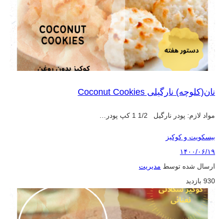
نان(کلوچه) نارگیلی Coconut Cookies
مواد لازم: پودر نارگيل 1/2 1 كپ پودر…
بیسکویت و کوکیز
۱۴۰۰/۰۶/۱۹
ارسال شده توسط
مدیریت
930 بازدید