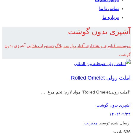
تماس با ما
درباره ما
آشپزی بدون گوشت
موسسه فناوری و هتلداری آفتاب پارسه
بلاگ
دستورات غذایی
آشپزی بدون
گوشت
املت رولی Rolled Omelet
“املت رولیRolled Omelet” مواد لازم: تخم مرغ …
آشپزی بدون گوشت
۱۴۰۲/۰۹/۲۴
ارسال شده توسط
مدیریت
636 بازدید