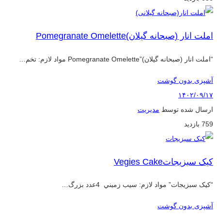
املت انار (صبحانه گیلان)Pomegranate Omelette
“املت انار (صبحانه گیلان)”Pomegranate Omelette مواد لازم: تخم…
آشپزی بدون گوشت
۱۴۰۲/۰۹/۱۷
ارسال شده توسط
مدیریت
759 بازدید
کیک سبزیجاتVegies Cake
“کیک سبزیجات” مواد لازم: سيب زميني 4عدد بزرگ…
آشپزی بدون گوشت