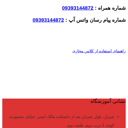
شماره همراه :
09393144872
شماره پیام رسان واتس آپ :
09393144872
راهنمای استفاده از کلاس مجازی
نشانی آموزشگاه
شیراز، بلوار چمران بعد از دانشکده مالک اشتر، خیابان محمودیه،
کوچه 1 درب دوم، طبقه دوم