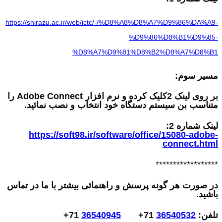
https://shirazu.ac.ir/web/ictc/-/%D8%A8%D8%A7%D9%86%DA%A9-
%D9%86%D8%B1%D9%85-
%D8%A7%D9%81%D8%B2%D8%A7%D8%B1
مسیر سوم:
بر روی لینک 2کلیک کرده و نرم افزار
Adobe Connect
را
متناسب بن سیستم دستگاه خود انتخاب و نصب نمائید.
لینک شماره 2:
https://soft98.ir/software/office/15080-adobe-
connect.html
******************
در صورت هر گونه پرسش و راهنمائی بیشتر با ما در تماس
باشید.
تلفن:
36540532
71+
36540945
71+