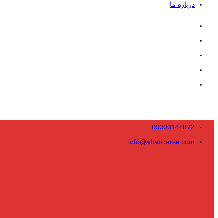
درباره ما
09393144872
info@aftabparse.com