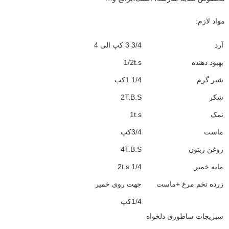
مواد لازم:
آرد
3/4 3 کپ الی 4
بهبود دهنده
1/2t.s
شیر گرم
1/4 1کپ
شکر
2T.B.S
نمک
1t.s
ماست
3/4کپ
روغن زیتون
4T.B.S
مایه خمیر
1/4 2t.s
زرده تخم مرغ +ماست
جهت روی خمیر
1/4کپ
سبزیجات ساطوری دلخواه