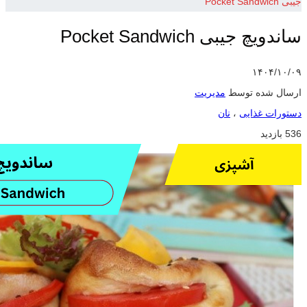
جیبی Pocket Sandwich
ساندویچ جیبی Pocket Sandwich
۱۴۰۴/۱۰/۰۹
ارسال شده توسط
مدیریت
دستورات غذایی
،
نان
536 بازدید