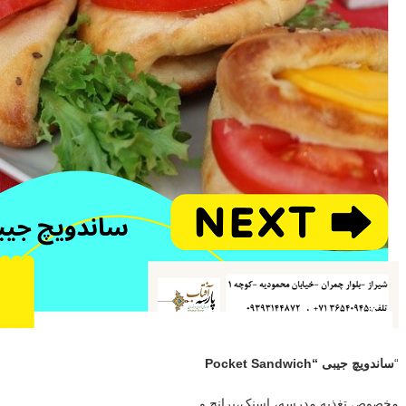
“
ساندویچ جیبی “
Pocket Sandwich
مخصوص تغذیه مدرسه، اسنک،برانچ و…