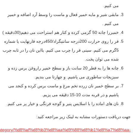
می کنیم.
مابقی شیر و مایه خمیر فعال و ماست را وسط آرد اضافه و خمیر
می کنیم .
خمیررا چانه 50 گرمی کرده و کنار هم استراحت می دهیم(30دقیقه )
فر را روی حرارت 200درجه سانتیگراد/450درجه فارنهایت یا شماره
5گرم می کنیم. سینی فر را چرب می کنیم. یااین نان را در تابه چرب
شده می توان پخت.
چانه ها را به قطر 20 سانت باز و سطح خمیر راروغن برس زده و
سبزیجات ساطوری می پاشیم. و چهارتا می بندیم.
بر سطح خمیر نان زرده تخم مرغ و ماست برس کرده و کنجد می
پاشیم و در فربه مدت 10-15 دقیقه می پزیم.
نان های اماده را با اسلایس پنیر و گوجه فرنگی و خیار پر می کنیم.
جهت دریافت دستورات مشابه به لینک زیر مراجعه کنید:
com/category/%d8%af%d8%b3%d8%aa%d9%88%d8%b1%d8%a7%d8%aa-