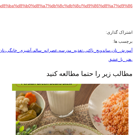
d8%ba%d8%b0%d8%a7%db%8c%db%8c/%d9%86%d8%a7%d9%86/
اشتراک گذاری:
برچسب ها:
آموزش_نان،ساندویچ_پاکتی،تغذیه_مدرسه،عصرانه_سالم،آشپزی_خانگی،نان
،هنر_با_عشق
مطالب زیر را حتما مطالعه کنید