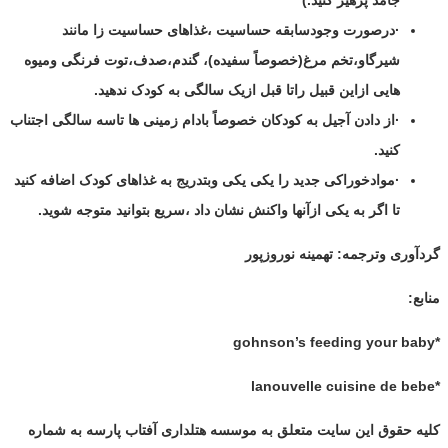
جامد پرهیز کنید.)
·درصورت وجودسابقه حساسیت ،غذاهای حساسیت زا مانند
شیرگاو،تخم مرغ(خصوصاً سفیده)، گندم،صدف،توت فرنگی ومیوه
هایی ازاین قبیل راتا قبل ازیک سالگی به کودک ندهید.
·از دادن آجیل به کودکان خصوصاً بادام زمینی ها تاسه سالگی اجتناب
کنید.
·موادخوراکی جدید را یکی یکی وبتدریج به غذاهای کودک اضافه کنید
تا اگر به یکی ازآنها واکنش نشان داد ،سریع بتوانید متوجه شوید.
گردآوری وترجمه: تهمینه نوروزپور
منابع:
gohnson’s feeding your baby
*
lanouvelle cuisine de bebe
*
کلیه حقوق این سایت متعلق به موسسه هتلداری آفتاب پارسه به شماره