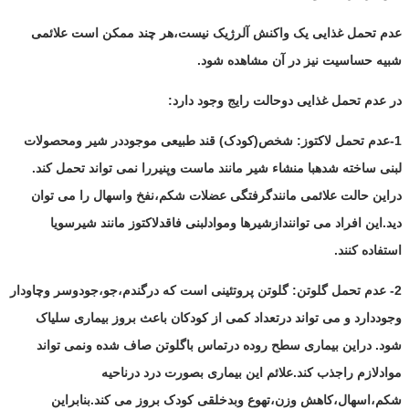
عدم تحمل غذایی یک واکنش آلرژیک نیست،هر چند ممکن است علائمی
شبیه حساسیت نیز در آن مشاهده شود.
در عدم تحمل غذایی دوحالت رایج وجود دارد:
1-عدم تحمل لاکتوز: شخص(کودک) قند طبیعی موجوددر شیر ومحصولات
لبنی ساخته شدهبا منشاء شیر مانند ماست وپنیررا نمی تواند تحمل کند.
دراین حالت علائمی مانندگرفتگی عضلات شکم،نفخ واسهال را می توان
دید.این افراد می توانندازشیرها وموادلبنی فاقدلاکتوز مانند شیرسویا
استفاده کنند.
2- عدم تحمل گلوتن: گلوتن پروتئینی است که درگندم،جو،جودوسر وچاودار
وجوددارد و می تواند درتعداد کمی از کودکان باعث بروز بیماری سلیاک
شود. دراین بیماری سطح روده درتماس باگلوتن صاف شده ونمی تواند
موادلازم راجذب کند.علائم این بیماری بصورت درد درناحیه
شکم،اسهال،کاهش وزن،تهوع وبدخلقی کودک بروز می کند.بنابراین