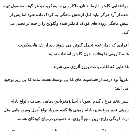
موادغذایی گلوتن دارمانند نان،ماکارونی و بیسکویت و هر گونه محصول تهیه
شده از آرد هرگز نباید قبل ازشش ماهگی به کودک داده شود.اما پس از
شش ماهگی روده های کودک کاملتر شده وگلوتن را راحت تر تحمل می
کند.
افرادی که دچار عدم تحمل گلوتن می شوند باید از نان ها،بسکویت
ها،ماکارونی ها وغلات بدون گلوتن استفاده نمایند.
غذاهایی که اغلب باعث بروز آلرژی می شوند
تقریباً نود درصد ازحساسیت های غذایی توسط هشت ماده غذایی زیر بوجود
می آیند:
شیر ،تخم مرغ ، گندم ،سویا ، آجیل(مغزیات) ،ماهی ،صدف ،انواع بادام
زمینی،تخم مرغ،شیر،بادام زمینی ها،گندم،سویا،انواع آجیل ومیوه هایی مثل
توت فرنگی رایج ترین منبع آلرژی به خصوص درمیان کودکان هستند.