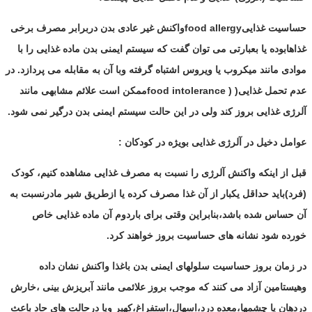
حساسیت غذایی
food allergy
واکنش غیر عادی بدن دربرابر مصرف برخی
غذاهابوده یا بعبارتی می توان گفت که سیستم ایمنی بدن ماده غذایی را با
موادی مانند میکروب یا ویروس اشتباه گرفته وبا آن به مقابله می پردازد. در
عدم تحمل غذایی( (
food intolerance
ممکن است علائم مشابهی مانند
آلرژی غذایی بروز کند ولی در این حالت سیستم ایمنی بدن درگیر نمی شود.
عوامل دخیل در آلرژی غذایی بويژه در کودکان :
قبل از اینکه واکنش آلرژی را نسبت به مصرف غذایی مشاهده کنیم، کودک
(فرد)باید حداقل یکبار از آن غذا مصرف کرده یا ازطریق شیر مادرنسبت به
آن حساس شده باشد،بنابراین وقتی برای باردوم آن ماده غذایی خاص
خورده شود نشانه های حساسیت بروز خواهند کرد.
در زمان بروز حساسیت سلولهای ایمنی بدن باغذا واکنش نشان داده
وهیستامین آزاد می کنند که موجب بروز علائمی مانند آبریزش بینی ،خارش
دردهان یا چشمها،معده درد،اسهال،استفراغ،کهیر ویا درحالت های حاد باعث