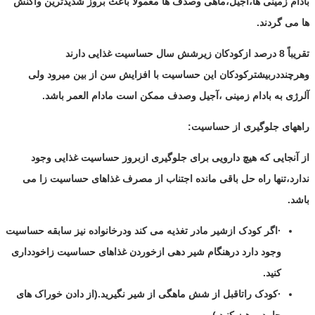
بادام زمینی ها،آجیل،ماهی وصدف ها معمولاً باعث بروز شدیدترین واکنش
ها می گردند.
تقریباً 8 درصد ازکودکان زیرشش سال حساسیت غذایی دارند
وهرچنددربیشترکودکان این حساسیت با افزایش سن از بین میرود ولی
آلرژی به بادام زمینی ،آجیل وصدف ممکن است مادام العمر باشد.
راههای جلوگیری از حساسیت:
از آنجایی که هیچ دارویی برای جلوگیری ازبروز حساسیت غذایی وجود
ندارد،تنها راه حل باقی مانده اجتناب از مصرف غذاهای حساسیت زا می
باشد.
·اگر کودک ازشیر مادر تغذیه می کند ودرخانواده نیز سابقه حساسیت
وجود دارد درهنگام شیر دهی ازخوردن غذاهای حساسیت زاخودداری
کنید.
·کودک راتاقبل از شش ماهگی از شیر نگیرید.(از دادن خوراک های