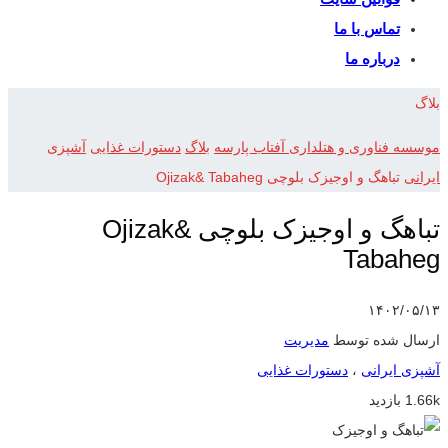
تماس با ما
درباره ما
بلاگ
موسسه فناوری و هتلداری آفتاب پارسه
بلاگ
دستورات غذایی
آشپزی
ایرانی
تباهگ و اوجیزک بلوچی Ojizak& Tabaheg
تباهگ و اوجیزک بلوچی Ojizak&
Tabaheg
۱۴۰۲/۰۵/۱۳
ارسال شده توسط
مدیریت
آشپزی ایرانی
،
دستورات غذایی
1.66k بازدید