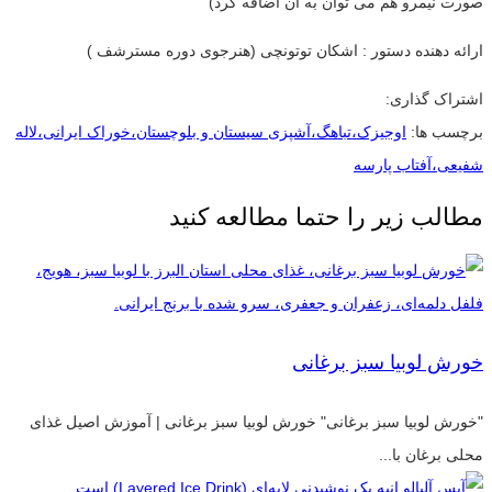
صورت نیمرو هم می توان به آن اضافه کرد)
ارائه دهنده دستور : اشکان توتونچی (هنرجوی دوره مسترشف )
اشتراک گذاری:
برچسب ها:
اوجیزک،تباهگ،آشپزی سیستان و بلوچستان،خوراک ایرانی،لاله
شفیعی،آفتاب پارسه
مطالب زیر را حتما مطالعه کنید
خورش لوبیا سبز برغانی
"خورش لوبیا سبز برغانی" خورش لوبیا سبز برغانی | آموزش اصیل غذای
محلی برغان با...