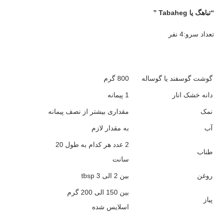
“تباهگ یا Tabaheg ”
تعداد سرو:4 نفر
گوشت گوسفند یا گوساله
800 گرم
دانه خشک انار
1 پیمانه
نمک
مقداری بیشتر از نصف پیمانه
آب
به مقدار لازم
2 عدد هر کدام به طول 20
طناب
سانت
روغن
بین 2 الی 3 tbsp
بین 150 الی 200 گرم
پیاز
اسلایس شده